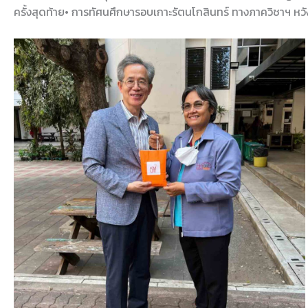
ครั้งสุดท้าย• การทัศนศึกษารอบเกาะรัตนโกสินทร์ ทางภาควิชาฯ หวั