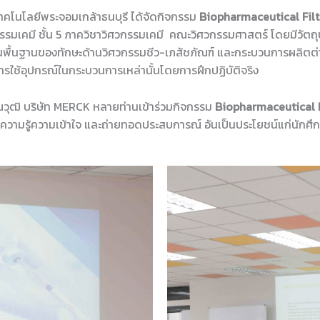
โนโลยีพระจอมเกล้าธนบุรี ได้จัดกิจกรรม
Biopharmaceutical Fil
รรมเคมี ชั้น 5 ภาควิชาวิศวกรรมเคมี คณะวิศวกรรมศาสตร์ โดยมีวัตถ
าใจในพื้นฐานของทักษะด้านวิศวกรรมชีว-เภสัชภัณฑ์ และกระบวนการผลิตต
รใช้อุปกรณ์ในกระบวนการเหล่านั้นโดยการฝึกปฏิบัติจริง
วุฒิ บริษัท MERCK หลายท่านเข้าร่วมกิจกรรม
Biopharmaceutical 
ร้างความรู้ความเข้าใจ และถ่ายทอดประสบการณ์ อันเป็นประโยชน์แก่นักศ