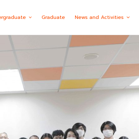
rgraduate
Graduate
News and Activities