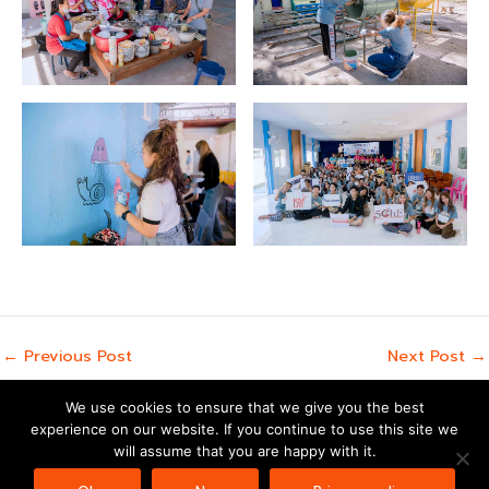
←
Previous Post
Next Post
→
We use cookies to ensure that we give you the best
experience on our website. If you continue to use this site we
Copyright © 2026 | Powered by
Astra WordPress Theme
will assume that you are happy with it.