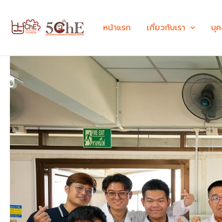
Skip
to
หน้าแรก
เกี่ยวกับเรา
บุ
content
อบรม
เชิง
ปฏิบัติ
การ
“Crafting
Esters
&
IR
Functional
Group
Detection”