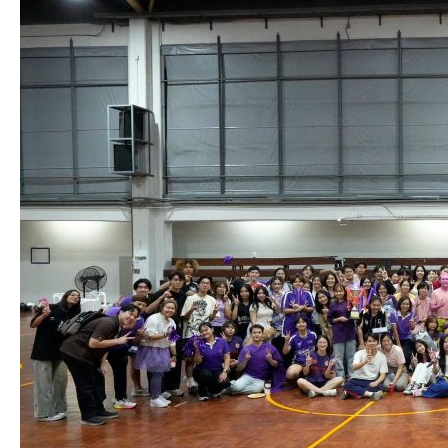
วิชา
วิศวกรรม
เคมี
มจธ.
ประจำ
ปี
2569