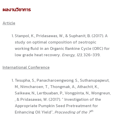
ผลงานวิชาการ
Article
Stanpol, K., Pridasawas, W., & Suphanit, B. (2017). A
study on optimal composition of zeotropic
working fluid in an Organic Rankine Cycle (ORC) for
low grade heat recovery.
Energy, 123
, 326-339.
International Conference
Tesupha, S., Panacharoengwong, S., Suthanupapwut,
M., Nimcharoen, T., Thongmak, A., Athachit, K.,
Saikeaw, N., Lertbuaban, P., Vongpinta, N., Wongreun,
, & Pridasawas, W. (2017). “ Investigation of the
Appropriate Pumpkin Seed Pretreatment for
th
Enhancing Oil Yield”,
Proceeding of the 7