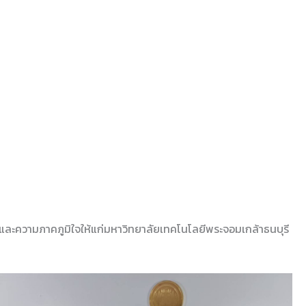
งและความภาคภูมิใจให้แก่มหาวิทยาลัยเทคโนโลยีพระจอมเกล้าธนบุรี