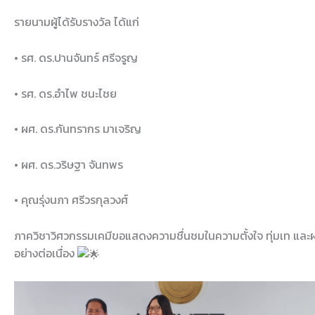
รายนามผู้ได้รับรางวัล ได้แก่
• รศ. ดร.ปานจันทร์ ศรีจรูญ
• รศ. ดร.อำไพ ชนะไชย
• ผศ. ดร.กันทรากร มาเจริญ
• ผศ. ดร.วริษฐา จันทพร
• คุณรุ่งนภา ศรีวรกุลวงศ์
ภาควิชาวิศวกรรมเคมีขอแสดงความชื่นชมในความตั้งใจ ทุ่มเท และผ
อย่างต่อเนื่อง