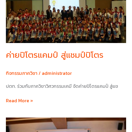
สู่
แชมป์
ปิ
โตร
ค่ายปิโตรแคมป์ สู่แชมป์ปิโตร
กิจกรรมภาควิชา
/
administrator
ปตท. ร่วมกับภาควิชาวิศวกรรมเคมี จัดค่ายปิโตรแคมป์ สู่แช
Read More »
ภาค
วิชา