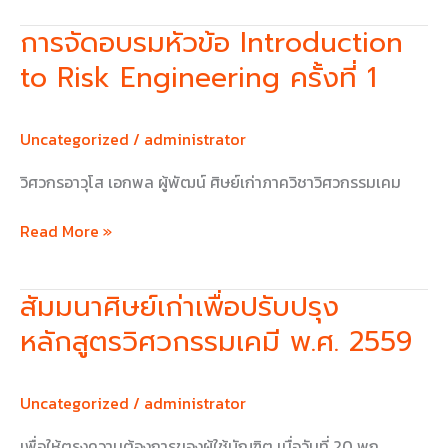
ภาค
วิชา
การจัดอบรมหัวข้อ Introduction
การ
วิศวกรรม
จัด
to Risk Engineering ครั้งที่ 1
เคมี
อบรม
มจธ.
หัวข้อ
โดย
Introduction
Uncategorized
/
administrator
ผ่าน
to
ทาง
วิศวกรอาวุโส เอกพล ผู้พัฒน์ ศิษย์เก่าภาควิชาวิศวกรรมเคม
Risk
ศิษย์
Engineering
เก่า
Read More »
ครั้ง
วิศวกรรม
ที่
เคมี
1
สัมมนาศิษย์เก่าเพื่อปรับปรุง
สัมมนา
ศิษย์
หลักสูตรวิศวกรรมเคมี พ.ศ. 2559
เก่า
เพื่อ
ปรับปรุง
Uncategorized
/
administrator
หลักสูตร
เพื่อให้ตรงความต้องการของผู้ใช้บัณฑิต เมื่อวันที่ 20 พฤ