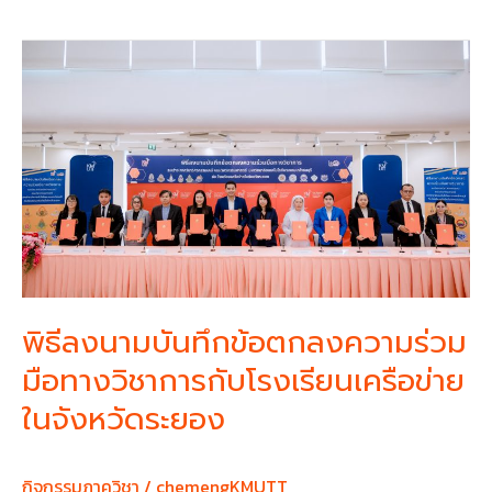
พิธี
ลง
นาม
บันทึก
ข้อ
ตกลง
ความ
ร่วม
มือ
ทาง
วิชาการ
พิธีลงนามบันทึกข้อตกลงความร่วม
กับ
มือทางวิชาการกับโรงเรียนเครือข่าย
โรงเรียน
เครือ
ในจังหวัดระยอง
ข่าย
ใน
กิจกรรมภาควิชา
/
chemengKMUTT
จังหวัด