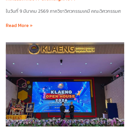
ระยอง
ในวันที่ 9 มีนาคม 2569 ภาควิชาวิศวกรรมเคมี คณะวิศวกรรมศ
Read More »
งาน
เปิด
บ้าน
แห่ง
ความ
เป็น
เลิศ
เปิด
ประตู
สู่
โลก
AI