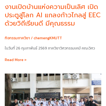
แกลง
งานเปิดบ้านแห่งความเป็นเลิศ เปิด
ก้าว
ประตูสู่โลก AI แกลงก้าวไกลสู่ EEC
ไกล
สู่
ด้วยวิถีเรียนดี มีคุณธรรม
EEC
ด้วย
วิถี
กิจกรรมภาควิชา
/
chemengKMUTT
เรียน
ในวันที่ 26 กุมภาพันธ์ 2569 ภาควิชาวิศวกรรมเคมี คณะวิศว
ดี
มี
Read More »
คุณธรรม
คณะ
ครู
และ
นักเรียน
จาก
โรงเรียน