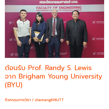
S.
Lewis
จาก
Brigham
Young
University
(BYU)
ต้อนรับ Prof. Randy S. Lewis
จาก Brigham Young University
(BYU)
กิจกรรมภาควิชา
/
chemengKMUTT