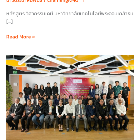
ข่าวประชาสัมพันธ์
/
chemengKMUTT
รับรอง
มาตรฐาน
หลักสูตร วิศวกรรมเคมี มหาวิทยาลัยเทคโนโลยีพระจอมเกล้าธน
ระดับ
[…]
โลก
จาก
Read More »
ABET
กิจกรรม
เสวนา
แลก
เปลี่ยน
ประสบการณ์
ด้าน
การ
พัฒนา
หลักสูตร
สู่
มาตรฐาน