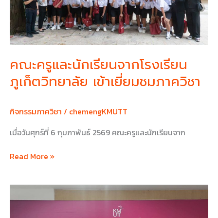
ภูเก็ต
วิทยาลัย
เข้า
เยี่ยม
ชม
คณะครูและนักเรียนจากโรงเรียน
ภาค
ภูเก็ตวิทยาลัย เข้าเยี่ยมชมภาควิชา
วิชา
กิจกรรมภาควิชา
/
chemengKMUTT
เมื่อวันศุกร์ที่ 6 กุมภาพันธ์ 2569 คณะครูและนักเรียนจาก
Read More »
ต้อนรับ
Prof.
Randy