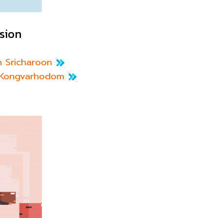
sion
n Sricharoon
ma Kongvarhodom