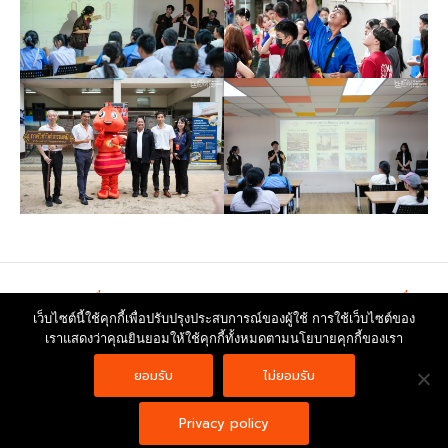
←
Previous เรื่อง
Next เรื่อง
→
เว็บไซต์นี้ใช้คุกกี้เพื่อปรับปรุงประสบการณ์ของผู้ใช้ การใช้เว็บไซต์ของ
เราแสดงว่าคุณยินยอมให้ใช้คุกกี้ทั้งหมดตามนโยบายคุกกี้ของเรา
Copyright © 2026 | Powered by
Astra WordPress Theme
ยอมรับ
ไม่ยอมรับ
Privacy policy