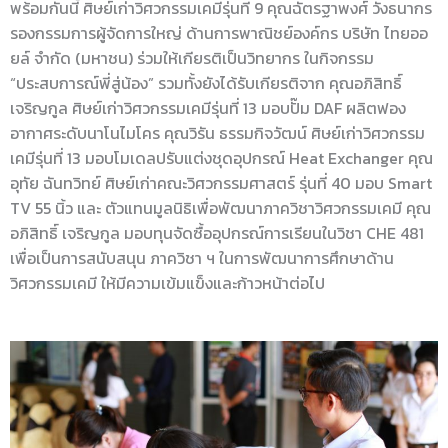
พร้อมกันนี้ ศิษย์เก่าวิศวกรรมเคมีรุ่นที่ 9 คุณฉัตรฐาพงศ์ วังธนากร
รองกรรมการผู้จัดการใหญ่ ด้านการพาณิชย์องค์กร บริษัท ไทยออ
ยล์ จำกัด (มหาชน) ร่วมให้เกียรติเป็นวิทยากร ในกิจกรรม
“ประสบการณ์พี่สู่น้อง” รวมทั้งยังได้รับเกียรติจาก คุณอภิสิทธิ์
เจริญกูล ศิษย์เก่าวิศวกรรมเคมีรุ่นที่ 13 มอบปั๊ม DAF ผลิตฟอง
อากาศระดับนาโนไมโคร คุณวิรัน ธรรมกิจวัฒน์ ศิษย์เก่าวิศวกรรม
เคมีรุ่นที่ 13 มอบโมเดลปรับแต่งชุดอุปกรณ์ Heat Exchanger คุณ
อุทัย ฉันทวิทย์ ศิษย์เก่าคณะวิศวกรรมศาสตร์ รุ่นที่ 40 มอบ Smart
TV 55 นิ้ว และ ตัวแทนมูลนิธิเพื่อพัฒนาภาควิชาวิศวกรรมเคมี คุณ
อภิสิทธิ์ เจริญกูล มอบทุนจัดซื้ออุปกรณ์การเรียนในวิชา CHE 481
เพื่อเป็นการสนับสนุน ภาควิชา ฯ ในการพัฒนาการศึกษาด้าน
วิศวกรรมเคมี ให้มีความเข้มแข็งและก้าวหน้าต่อไป